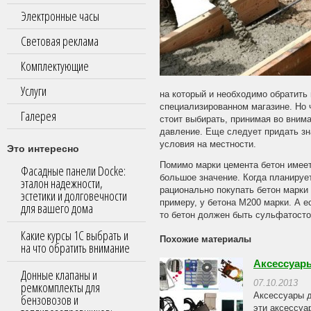
Электронные часы
Световая реклама
Комплектующие
Услуги
на который и необходимо обратить 
специализированном магазине. Но ч
Галерея
стоит выбирать, принимая во внима
давление. Еще следует придать зн
условия на местности.
Это интересно
Помимо марки цемента бетон имеет 
Фасадные панели Docke:
большое значение. Когда планируе
эталон надежности,
рационально покупать бетон марки
эстетики и долговечности
примеру, у бетона М200 марки. А 
для вашего дома
то бетон должен быть сульфатосто
Какие курсы 1С выбрать и
Похожие материалы
на что обратить внимание
Аксессуары
Донные клапаны и
07.10.2013
ремкомплекты для
Аксессуары д
бензовозов и
эти аксессуа