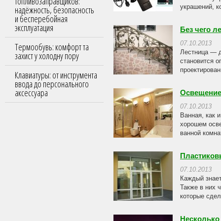
топливозаправщиков:
украшений, к
надёжность, безопасность
и бесперебойная
эксплуатация
Без чего л
07.10.2013
Термообувь: комфорт та
Лестница — д
захист у холодну пору
становится о
проектирован
Клавиатуры: от инструмента
ввода до персонального
аксессуара
Освещение
07.10.2013
Ванная, как 
хорошем осве
ванной комна
Пластиков
07.10.2013
Каждый знает
Также в них 
которые сдел
Несколько 