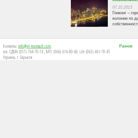
07.10.2013
Гонконг – го
колонии по д
собственност
Контакты:
info@el-montazh.com
,
Разное
тел. СДМА (057) 764-70-74 , МТС (066) 616-80-60, Life (063) 461-78-45
Украина, г. Харьков