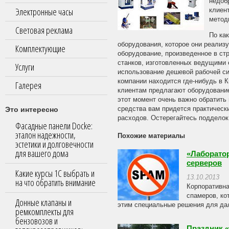
недоб
Электронные часы
клиен
метод
Световая реклама
По ка
оборудования, которое они реализ
Комплектующие
оборудование, произведенное в стр
станков, изготовленных ведущими 
Услуги
использование дешевой рабочей с
компании находится где-нибудь в К
Галерея
клиентам предлагают оборудование
этот момент очень важно обратить
Это интересно
средства вам придется практически
расходов. Остерегайтесь подделок,
Фасадные панели Docke:
эталон надежности,
Похожие материалы
эстетики и долговечности
для вашего дома
«Лаборато
серверов
Какие курсы 1С выбрать и
13.10.2013
на что обратить внимание
Корпоративна
спамеров, ко
Донные клапаны и
этим специальные решения для дал
ремкомплекты для
бензовозов и
Праздник 