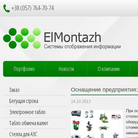
+38 (057) 764-70-74
Портфолио
Новости
О компании
Заказ
Оснащение предприятия:
Бегущая строка
14.10.2013
Электронное табло
При о
столк
Табло обмена валют
обору
стоим
Стелла для АЗС
некач