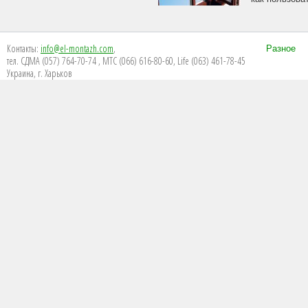
Контакты:
info@el-montazh.com
,
Разное
тел. СДМА (057) 764-70-74 , МТС (066) 616-80-60, Life (063) 461-78-45
Украина, г. Харьков