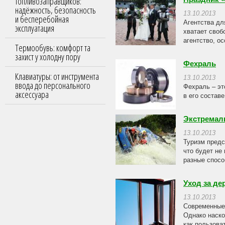
топливозаправщиков:
надёжность, безопасность
13.10.2013
и бесперебойная
Агентства дл
эксплуатация
хватает своб
агентство, о
Термообувь: комфорт та
захист у холодну пору
Фехраль
Клавиатуры: от инструмента
13.10.2013
ввода до персонального
Фехраль – эт
аксессуара
в его состав
Экстремаль
13.10.2013
Туризм предс
что будет не
разные спосо
Уход за д
13.10.2013
Современные
Однако наско
как пользова