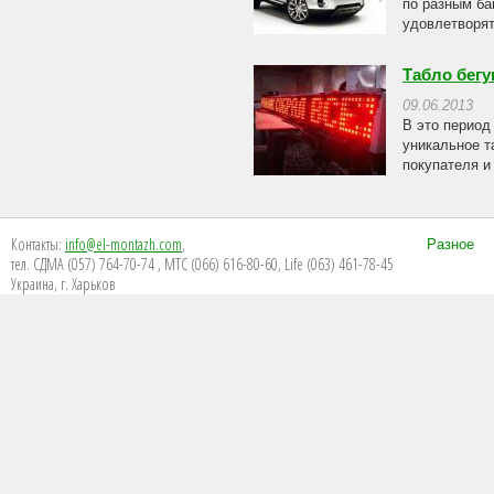
по разным ба
удовлетворят
Табло бегу
09.06.2013
В это период
уникальное т
покупателя и
Контакты:
info@el-montazh.com
,
Разное
тел. СДМА (057) 764-70-74 , МТС (066) 616-80-60, Life (063) 461-78-45
Украина, г. Харьков