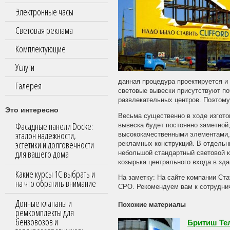
Электронные часы
Световая реклама
Комплектующие
Услуги
данная процедура проектируется и
Галерея
световые вывески присутствуют поч
развлекательных центров. Поэтому
Это интересно
Весьма существенно в ходе изготов
Фасадные панели Docke:
вывеска будет постоянно заметной,
эталон надежности,
высококачественными элементами, 
эстетики и долговечности
рекламных конструкций. В отдельн
для вашего дома
небольшой стандартный световой к
козырька центрального входа в зда
Какие курсы 1С выбрать и
На заметку: На сайте компании Ст
на что обратить внимание
СРО. Рекомендуем вам к сотрудни
Донные клапаны и
Похожие материалы
ремкомплекты для
бензовозов и
Бритиш Тел