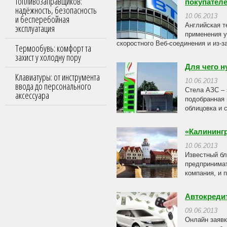
топливозаправщиков:
покупател
надёжность, безопасность
10.06.2013
и бесперебойная
Английская т
эксплуатация
применения у
скоростного Веб-соединения и из-з
Термообувь: комфорт та
захист у холодну пору
Для чего н
Клавиатуры: от инструмента
10.06.2013
ввода до персонального
Стела АЗС – 
аксессуара
подобранная 
облицовка и 
«Калининг
10.06.2013
Известный бл
предпринимат
компания, и 
Автокреди
09.06.2013
Онлайн заявк