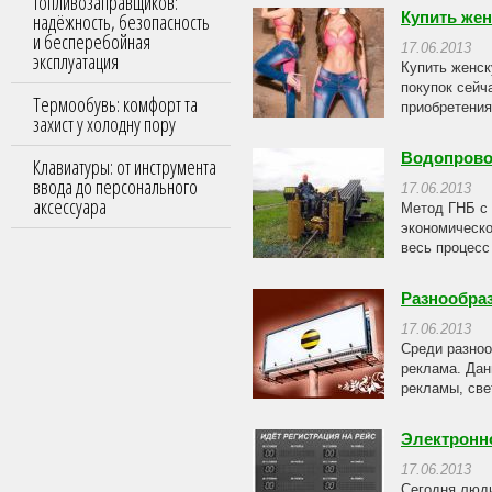
топливозаправщиков:
надёжность, безопасность
Купить же
и бесперебойная
17.06.2013
эксплуатация
Купить женск
покупок сейч
Термообувь: комфорт та
приобретениях
захист у холодну пору
Водопрово
Клавиатуры: от инструмента
ввода до персонального
17.06.2013
аксессуара
Метод ГНБ с 
экономическо
весь процесс
Разнообра
17.06.2013
Среди разноо
реклама. Дан
рекламы, све
Электронн
17.06.2013
Сегодня люди