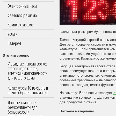
Электронные часы
Световая реклама
Комплектующие
различным размером букв, цвета п
Услуги
Табло с бегущей строкой очень лег
Галерея
Для регулирования скорости и ярко
клавиатура. Если применяется ко
настроить табло бегущей строки с
Это интересно
ограничений. Клавиатуру же можно 
Фасадные панели Docke:
Бегущая электронная строка стала
эталон надежности,
своих преимуществах: она информ
эстетики и долговечности
внимание потенциальных клиентов.
для вашего дома
особенные требования – пыленепро
северных городах, имеют функцию 
Какие курсы 1С выбрать и
на что обратить внимание
На заметку: Если вас интересует
с
в компанию solvipak.ru. Данная к
Донные клапаны и
для продуктов питания.
ремкомплекты для
бензовозов и
Похожие материалы