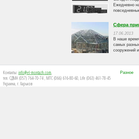
Ежедневно на
повседневные
Сфера при
17.06.2013
В наше время
самых разных
сооружений и
Контакты:
info@el-montazh.com
,
Разное
тел. СДМА (057) 764-70-74 , МТС (066) 616-80-60, Life (063) 461-78-45
Украина, г. Харьков