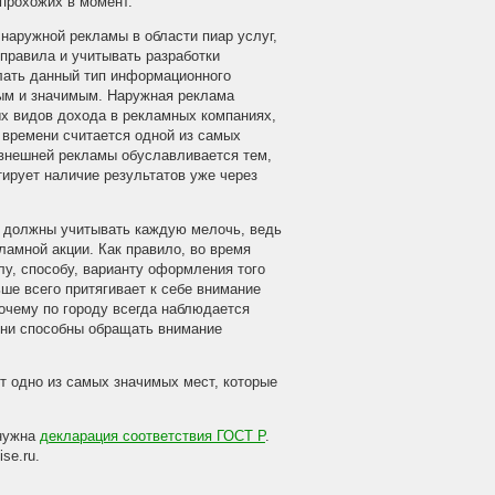
 прохожих в момент.
наружной рекламы в области пиар услуг,
правила и учитывать разработки
елать данный тип информационного
ым и значимым. Наружная реклама
ых видов дохода в рекламных компаниях,
е времени считается одной из самых
внешней рекламы обуславливается тем,
тирует наличие результатов уже через
ы должны учитывать каждую мелочь, ведь
ламной акции. Как правило, во время
у, способу, варианту оформления того
ше всего притягивает к себе внимание
почему по городу всегда наблюдается
они способны обращать внимание
т одно из самых значимых мест, которые
 нужна
декларация соответствия ГОСТ Р
.
se.ru.