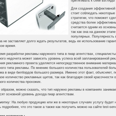
притягивать к себе взгляды
Для создания эффективной 
стоит соблюдать некоторые 
стратегии, что поможет сд
средства более эффективн
считается одним из основн
так как она на данном этап
популярных. Популярность 
на не заставляет долго ждать результатов, ведь ее использование гаран
кое время.
емя разработки рекламы наружного типа в пиар агентствах, специалист
ного недочета может зависеть уровень успеха всей запланированной рек
ния рекламного проекта уделяется непосредственное внимание материал
ного типа рекламы. По мнению большого количества пользователей боль
ма в виде билбордов большого размера. Именно этот факт, объясняет, 
ое количество рекламных щитов, так как благодаря своей красочности 
ого количества прохожих.
 образом, можно сказать, что тип наружно рекламы в компаниях занимае
сят основной уровень дохода пиар агентствам.
метку:
На любую продукцию или же в некоторых случаях услугу будет
ь подробнее, что это такое а также как получить можно на сайте test-servi
жие материалы