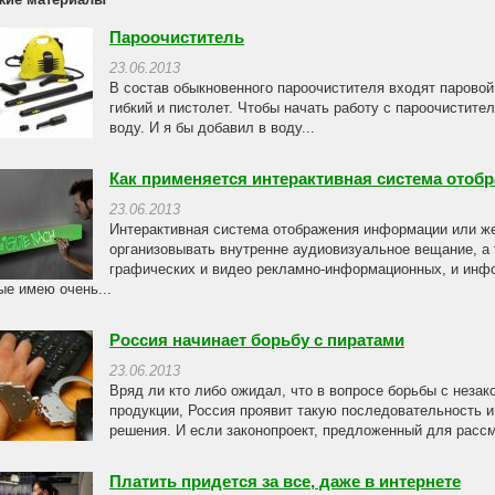
Пароочиститель
23.06.2013
В состав обыкновенного пароочистителя входят паровой
гибкий и пистолет. Чтобы начать работу с пароочистите
воду. И я бы добавил в воду...
Как применяется интерактивная система ото
23.06.2013
Интерактивная система отображения информации или ж
организовывать внутренне аудиовизуальное вещание, а 
графических и видео рекламно-информационных, и инф
ые имею очень...
Россия начинает борьбу с пиратами
23.06.2013
Вряд ли кто либо ожидал, что в вопросе борьбы с неза
продукции, Россия проявит такую последовательность и
решения. И если законопроект, предложенный для рассм
Платить придется за все, даже в интернете