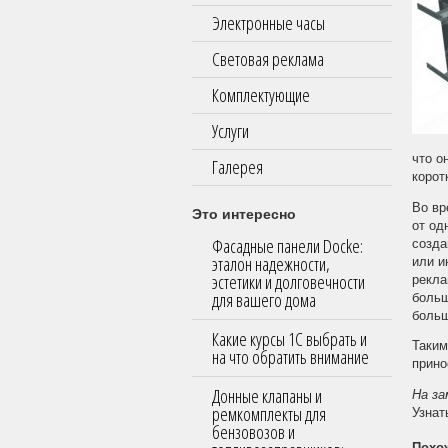
Электронные часы
Световая реклама
Комплектующие
Услуги
что о
Галерея
корот
Во вр
Это интересно
от од
Фасадные панели Docke:
созда
эталон надежности,
или и
эстетики и долговечности
рекла
для вашего дома
больш
больш
Какие курсы 1С выбрать и
Таким
на что обратить внимание
прино
Донные клапаны и
На за
ремкомплекты для
Узнат
бензовозов и
Похо