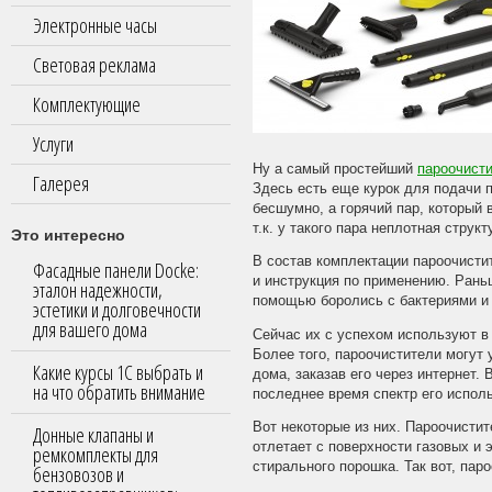
Электронные часы
Световая реклама
Комплектующие
Услуги
Ну а самый простейший
пароочист
Галерея
Здесь есть еще курок для подачи п
бесшумно, а горячий пар, который 
т.к. у такого пара неплотная стру
Это интересно
В состав комплектации пароочистит
Фасадные панели Docke:
и инструкция по применению. Рань
эталон надежности,
помощью боролись с бактериями и
эстетики и долговечности
для вашего дома
Сейчас их с успехом используют в
Более того, пароочистители могут
Какие курсы 1С выбрать и
дома, заказав его через интернет.
на что обратить внимание
последнее время спектр его испол
Вот некоторые из них. Пароочистит
Донные клапаны и
отлетает с поверхности газовых и 
ремкомплекты для
стирального порошка. Так вот, паро
бензовозов и