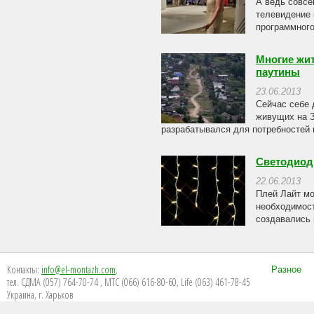
А ведь совсе
телевидение 
программного
Многие жит
паутины
23.06.2013
Сейчас себе 
живущих на З
разрабатывался для потребностей в
Светодиод
22.06.2013
Плей Лайт мо
необходимост
создавались 
Контакты:
info@el-montazh.com
,
Разное
тел. СДМА (057) 764-70-74 , МТС (066) 616-80-60, Life (063) 461-78-45
Украина, г. Харьков