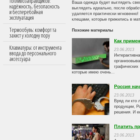
топливозаправщиков:
Ваша одежда будет выглядеть свеж
надёжность, безопасность
выглядеть идеально, после обрабо
и бесперебойная
удаляется практически мгновенно!
эксплуатация
клещами, которые прижились в мат
Термообувь: комфорт та
Похожие материалы
захист у холодну пору
Как приме
Клавиатуры: от инструмента
23.06.2013
ввода до персонального
Интерактивна
аксессуара
организовыва
графических 
которые имею очень...
Россия нач
23.06.2013
Вряд ли кто 
продукции, Р
решения. И е
Платить пр
23.06.2013