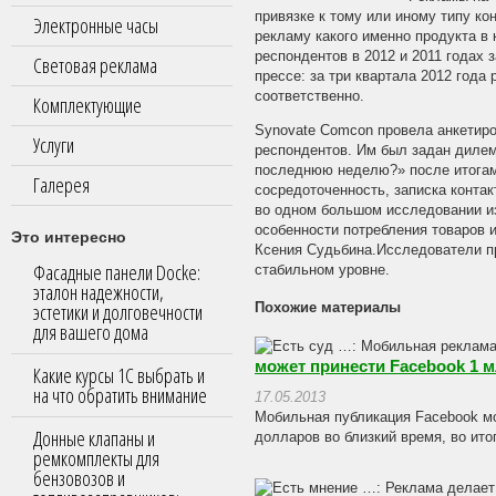
привязке к тому или иному типу ко
Электронные часы
рекламу какого именно продукта в 
респондентов в 2012 и 2011 годах
Световая реклама
прессе: за три квартала 2012 года
соответственно.
Комплектующие
Synovate Comcon провела анкетиров
Услуги
респондентов. Им был задан дилем
последнюю неделю?» после итогам
Галерея
сосредоточенность, записка контак
во одном большом исследовании из
особенности потребления товаров 
Это интересно
Ксения Судьбина.Исследователи пр
Фасадные панели Docke:
стабильном уровне.
эталон надежности,
эстетики и долговечности
Похожие материалы
для вашего дома
может принести Facebook 1 м
Какие курсы 1С выбрать и
на что обратить внимание
17.05.2013
Мобильная публикация Facebook мо
Донные клапаны и
долларов во близкий время, во ито
ремкомплекты для
бензовозов и