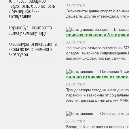
топливозаправщиков:
надёжность, безопасность
13.05.2013
и бесперебойная
Экономисты давно спорят о влиянии
эксплуатация
дешевле, другие утверждают, что 
Термообувь: комфорт та
захист у холодну пору
поисках отзывов и 3-я стран
Клавиатуры: от инструмента
08.05.2013
ввода до персонального
:во поисках отзывов о компании 5
аксессуара
следом, выяснила сопровождение M
высоким цифрам, так как сами-то...
сильно отличаются от своих
03.05.2013
Трендсеттеры сегодняшнего дня по
паранойи и зависимы от социальны
Англия, рассказал читателям MMR,
22.04.2013
Вроде, я был не одинок во своих 