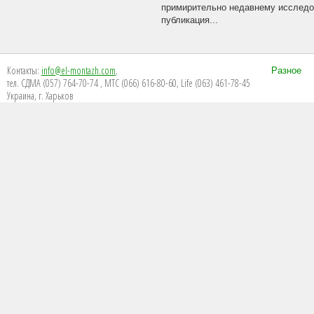
примирительно недавнему исследов
публикация...
Контакты:
info@el-montazh.com
,
Разное
тел. СДМА (057) 764-70-74 , МТС (066) 616-80-60, Life (063) 461-78-45
Украина, г. Харьков