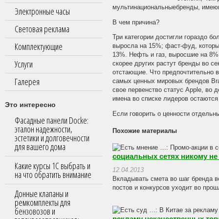
мультинациональныебренды, имеющ
Электронные часы
В чем причина?
Световая реклама
Три категории достигли гораздо бо
Комплектующие
выросла на 15%; фаст-фуд, которы
13%. Нефть и газ, выросшие на 8%,
Услуги
скорее других растут бренды во се
отстающие. Что предпочтительно 
Галерея
самых ценных мировых брендов Bra
свое первенство статус Apple, во д
имена во списке лидеров остаются
Это интересно
Если говорить о ценности отдельны
Фасадные панели Docke:
эталон надежности,
Похожие материалы
эстетики и долговечности
для вашего дома
социальных сетях никому н
Какие курсы 1С выбрать и
12.04.2013
на что обратить внимание
Вкладывать смета во шаг бренда в
постов и конкурсов уходит во про
Донные клапаны и
ремкомплекты для
бензовозов и