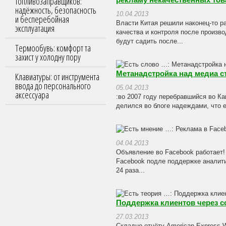
топливозаправщиков:
рекламу некачественных тов
надёжность, безопасность
10.04.2013
и бесперебойная
Власти Китая решили наконец-то р
эксплуатация
качества и контроля после произво
будут садить после...
Термообувь: комфорт та
захист у холодну пору
Метанадстройка над медиа с
Клавиатуры: от инструмента
ввода до персонального
05.04.2013
аксессуара
:во 2007 году перебравшийся во Ка
делился во блоге надеждами, что 
04.04.2013
Объявление во Facebook работает!
Facebook подле поддержке аналити
24 раза...
Поддержка клиентов через с
27.03.2013