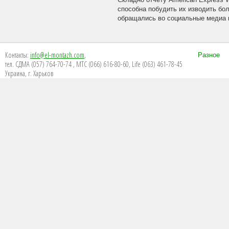
Складно отчёту American Express W
способна побудить их изводить бо
обращались во социальные медиа п
Контакты:
info@el-montazh.com
,
Разное
тел. СДМА (057) 764-70-74 , МТС (066) 616-80-60, Life (063) 461-78-45
Украина, г. Харьков