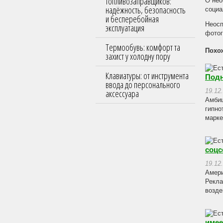
топливозаправщиков:
О нео
надёжность, безопасность
социа
и бесперебойная
Неосп
эксплуатация
фотог
Термообувь: комфорт та
Похо
захист у холодну пору
Клавиатуры: от инструмента
Подн
ввода до персонального
аксессуара
19.12
Амбиц
гипно
марке
соцс
19.12
Амери
Рекла
возде
имее