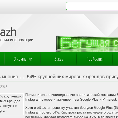
О компании
Заказ
Прайс-лист
ь мнение …: 54% крупнейших мировых брендов прису
.2013
Применительно исследованию аналитической компании S
Instagram скорее и активнее, чем Google Plus и Pinterest.
Хотя в области проценту участия брендов Google Plus (67
Instagram со его 54%, быстрота роста последнего ощутим
последний квартал Instagram вырос на 35%, в то время 