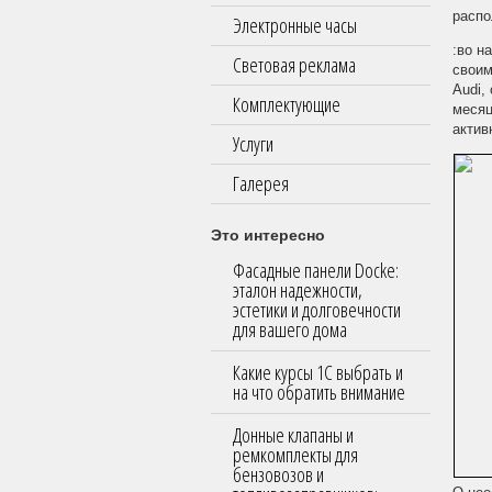
распо
Электронные часы
:во н
Световая реклама
своим
Audi,
Комплектующие
месяц
актив
Услуги
Галерея
Это интересно
Фасадные панели Docke:
эталон надежности,
эстетики и долговечности
для вашего дома
Какие курсы 1С выбрать и
на что обратить внимание
Донные клапаны и
ремкомплекты для
бензовозов и