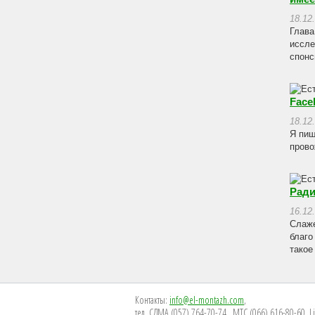
18.12
Глава
иссле
спонс
Face
18.12
Я пиш
прово
Ради
16.12
Слаже
благо
такое
Контакты:
info@el-montazh.com
,
тел. СДМА (057) 764-70-74 , МТС (066) 616-80-60, L