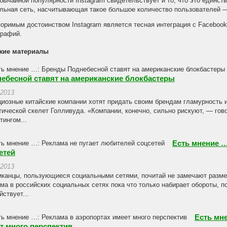
бычайной популярности Instagram свидетельствует и то, что это единс
льная сеть, насчитывающая такое большое количество пользователей —
оримым достоинством Instagram является тесная интеграция с Faceboo
рафий.
жие материалы
ебесной ставят на американские блокбастеры
.2013
иозные китайские компании хотят придать своим брендам гламурность 
тической скелет Голливуда. «Компании, конечно, сильно рискуют, — гов
тингом...
Есть мнение …
етей
.2013
канцы, пользующиеся социальными сетями, почитай не замечают разм
ма в российских социальных сетях пока что только набирает обороты, по
йствует...
Есть мн
т много перспектив