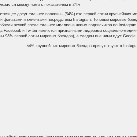
ложился между ними с показателем в 24%.
астоящее досуг сильнее половины (54%) изо первой сотни крупнейших м
и фанатами и клиентами посредством Instagram. Топовые мировые бренды,
 обрели всякий после сильнее миллиона новых подписчиков во Instagram
а.Facebook и Twitter являются признанными лидерами социально-медийно
ны 98% первой сотни мировых брендов), а следом вне ними идут Google Pl