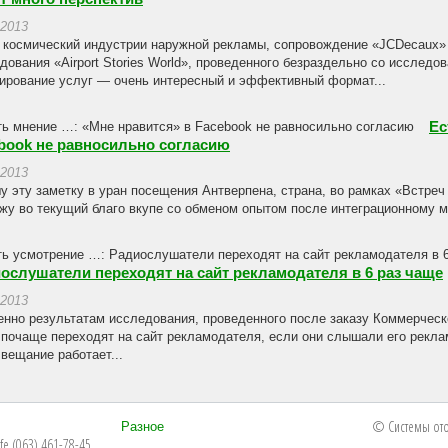
.2013
 космический индустрии наружной рекламы, сопровождение «JCDecaux» 
дования «Airport Stories World», проведенного безраздельно со исследо
ирование услуг — очень интересный и эффективный формат...
Ес
book не равносильно согласию
.2013
у эту заметку в уран посещения Антверпена, страна, во рамках «Встреч
жу во текущий благо вкупе со обменом опытом после интеграционному м
ослушатели переходят на сайт рекламодателя в 6 раз чаще
.2013
нно результатам исследования, проведенного после заказу Коммерческ
 почаще переходят на сайт рекламодателя, если они слышали его рекл
 вещание работает...
© Системы ото
Разное
ife (063) 461-78-45