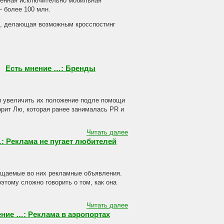
твенная исключительно мобильная
 более 100 млн.
k, делающая возможным кросспостинг
Есть мнение …: Бренды
и увеличить их положение подле помощи
орит Лю, которая ранее занималась PR и
Читать далее
: Реклама не пугает любителей
ещаемые во них рекламные объявления.
этому сложно говорить о том, как она
Читать далее
ение …: Реклама в аэропортах