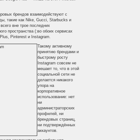
ировых брендов взаимодействуют с
 такие как Nike, Gucci, Starbucks и
 всего вне трое последних
го пространства (:во обоих сервисах
us, Pinterest и Instagram.
Такому активному
принятию брендами и
быстрому росту
Instagram совсем не
мешает то, что в этой
социальной сети не
делается никакого
упора на
корпоративное
использование: нет
ни
администраторских
профилей, ни
брендовых страниц,
ни подтверждённых
аккаунтов.