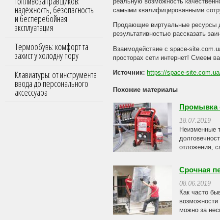
топливозаправщиков:
реальную возможность качественно
надёжность, безопасность
самыми квалифицированными сотр
и бесперебойная
эксплуатация
Продающие виртуальные ресурсы д
результативностью рассказать заи
Термообувь: комфорт та
Взаимодействие с space-site.com.
захист у холодну пору
просторах сети интернет! Смеем ва
Клавиатуры: от инструмента
Источник:
https://space-site.com.ua
ввода до персонального
аксессуара
Похожие материалы
Промывка 
18.07.2019
Неизменные т
долговечност
отложения, с
Срочная пе
08.06.2019
Как часто бы
возможности 
можно за нес