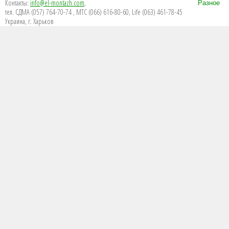
Контакты:
info@el-montazh.com
,
Разное
тел. СДМА (057) 764-70-74 , МТС (066) 616-80-60, Life (063) 461-78-45
Украина, г. Харьков