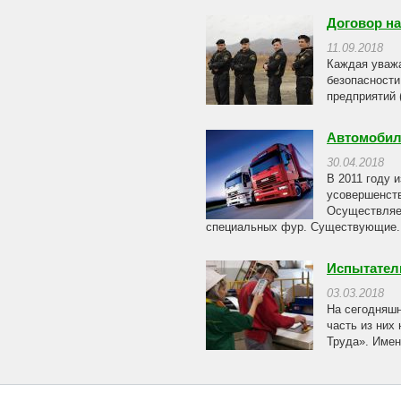
Договор н
11.09.2018
Каждая уважа
безопасности
предприятий 
Автомобил
30.04.2018
В 2011 году 
усовершенств
Осуществляет
специальных фур. Существующие..
Испытател
03.03.2018
На сегодняшн
часть из них
Труда». Имен