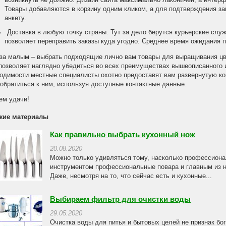
возникнуть не должно. Дизайн сайта максимально лаконичен, а интерф
Товары добавляются в корзину одним кликом, а для подтверждения з
анкету.
Доставка в любую точку страны. Тут за дело берутся курьерские служ
позволяет переправить заказы куда угодно. Среднее время ожидания п
за малым – выбрать подходящие лично вам товары для выращивания цв
позволяет наглядно убедиться во всех преимуществах вышеописанного и
одимости местные специалисты охотно предоставят вам развернутую ко
обратиться к ним, используя доступные контактные данные.
ем удачи!
жие материалы
Как правильно выбрать кухонный нож
20.08.2020
Можно только удивляться тому, насколько профессион
инструментом профессиональные повара и главным из ни
Даже, несмотря на то, что сейчас есть и кухонные...
Выбираем фильтр для очистки воды
29.05.2020
Очистка воды для питья и бытовых целей не признак бог