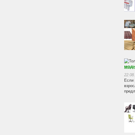
модн
22.08
Если 
взрос
предл