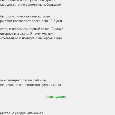
ейс понятен на интуитивном уровне.
аказа достаточно заполнить небольшую
бы, логистическая сеть которых
ри этом составляет всего лишь 2-3 дня.
етов, и оформить первый заказ. Личный
нтернет-магазина. К тому же, при
нсультацию и помогут с выбором. Надо
ально владеют своим рабочим
х, конечно же, является кухонный нож.
Читать далее
атства, а скорее жизненная