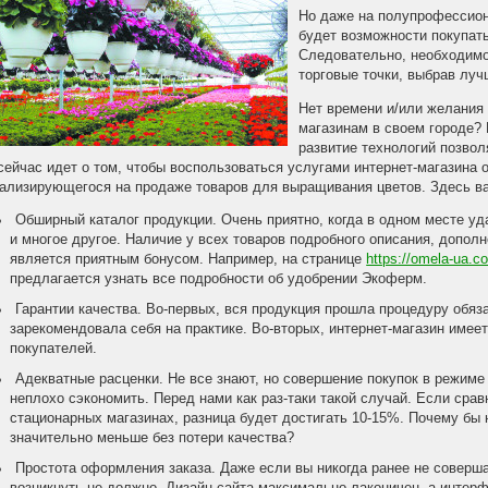
Но даже на полупрофессион
будет возможности покупат
Следовательно, необходимо
торговые точки, выбрав луч
Нет времени и/или желания
магазинам в своем городе? 
развитие технологий позвол
сейчас идет о том, чтобы воспользоваться услугами интернет-магазина 
ализирующегося на продаже товаров для выращивания цветов. Здесь ва
Обширный каталог продукции. Очень приятно, когда в одном месте уд
и многое другое. Наличие у всех товаров подробного описания, допол
является приятным бонусом. Например, на странице
https://omela-ua.c
предлагается узнать все подробности об удобрении Экоферм.
Гарантии качества. Во-первых, вся продукция прошла процедуру обя
зарекомендовала себя на практике. Во-вторых, интернет-магазин име
покупателей.
Адекватные расценки. Не все знают, но совершение покупок в режиме
неплохо сэкономить. Перед нами как раз-таки такой случай. Если срав
стационарных магазинах, разница будет достигать 10-15%. Почему бы
значительно меньше без потери качества?
Простота оформления заказа. Даже если вы никогда ранее не соверша