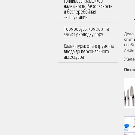
топливозаправщиков:
надёжность, безопасность
и бесперебойная
эксплуатация
Термообувь: комфорт та
захист у холодну пору
Дело 
опыт 
Клавиатуры: от инструмента
необх
ввода до персонального
лишь 
аксессуара
Жела
Похо