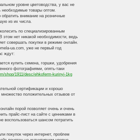
альном уровне цветоводства, у вас не
ь необходимые товары оптом.
 обратить внимание на розничные
шую из их числа.
 колесить по специализированным
В этом нет никакой необходимости, ведь
яет совершать покупки в режиме онлайн.
omela-ua.com, уже не первый год
с ждут:
ается купить семена, горшки, удобрения
ненного фотографиями, опять-таки
om/shop/1911/desc/ehkoferm-kurinyj-1kg
зательной сертификации и хорошо
ет множество положительных отзывов от
 онлайн порой позволяет очень и очень
нить прайс-лист на сайте с ценниками в
 не воспользоваться шансом потратить
ли покупок через интернет, проблем