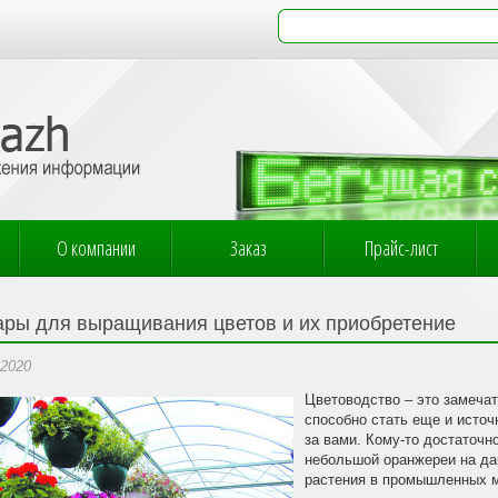
О компании
Заказ
Прайс-лист
ары для выращивания цветов и их приобретение
.2020
Цветоводство – это замечат
способно стать еще и исто
за вами. Кому-то достаточно
небольшой оранжереи на дач
растения в промышленных 