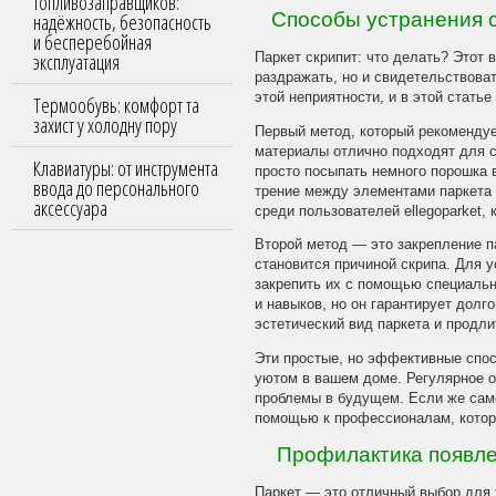
топливозаправщиков:
Способы устранения 
надёжность, безопасность
и бесперебойная
эксплуатация
Паркет скрипит: что делать? Этот 
раздражать, но и свидетельствова
этой неприятности, и в этой стат
Термообувь: комфорт та
захист у холодну пору
Первый метод, который рекомендуе
материалы отлично подходят для 
Клавиатуры: от инструмента
просто посыпать немного порошка в
ввода до персонального
трение между элементами паркета 
аксессуара
среди пользователей ellegoparket,
Второй метод — это закрепление п
становится причиной скрипа. Для 
закрепить их с помощью специальн
и навыков, но он гарантирует дол
эстетический вид паркета и продли
Эти простые, но эффективные спос
уютом в вашем доме. Регулярное о
проблемы в будущем. Если же само
помощью к профессионалам, которые
Профилактика появле
Паркет — это отличный выбор для т