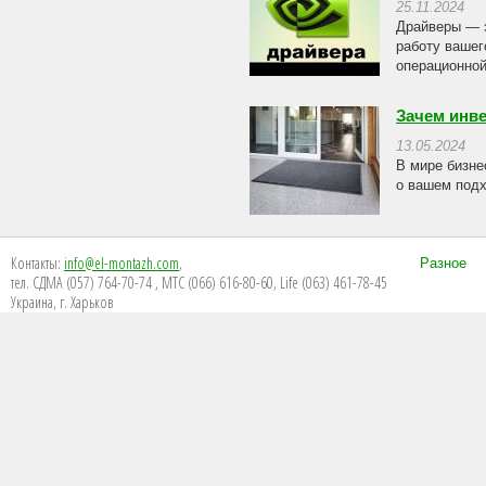
25.11.2024
Драйверы — з
работу вашег
операционной
Зачем инв
13.05.2024
В мире бизне
о вашем подх
Контакты:
info@el-montazh.com
,
Разное
тел. СДМА (057) 764-70-74 , МТС (066) 616-80-60, Life (063) 461-78-45
Украина, г. Харьков