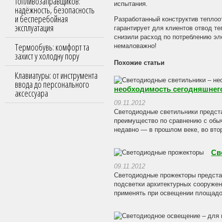
топливозаправщиков:
испытания.
надёжность, безопасность
и бесперебойная
Разработанный конструктив теплоо
эксплуатация
гарантирует для клиентов отвод те
снизили расход по потреблению эле
Термообувь: комфорт та
немаловажно!
захист у холодну пору
Похожие статьи
Клавиатуры: от инструмента
ввода до персонального
необходимость сегодняшнего
аксессуара
09.11.2012
Светодиодные светильники предст
преимущество по сравнению с обы
недавно — в прошлом веке, во втор
Св
09.11.2012
Светодиодные прожекторы предста
подсветки архитектурных сооруже
применять при освещении площадок