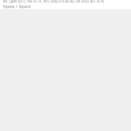
тел. СДМА (057) 764-70-74 , МТС (066) 616-80-60, Life (063) 461-78-45
Украина, г. Харьков