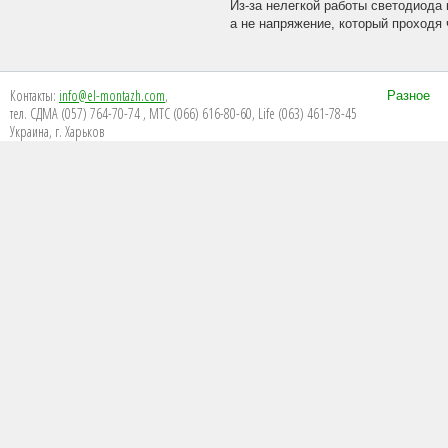
Из-за нелегкой работы светодиода 
а не напряжение, который проходя 
Контакты:
info@el-montazh.com
,
Разное
тел. СДМА (057) 764-70-74 , МТС (066) 616-80-60, Life (063) 461-78-45
Украина, г. Харьков