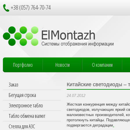
+38 (057) 764-70-74
Портфолио
Новости
О компании
Заказ
Китайские светодиоды – т
Бегущая строка
24.07.2012
Электронное табло
Жесткая конкуренция между китайс
светодиодов, излучающих яркий св
Табло обмена валют
малоизвестных производителей, ко
протолкнуть китайцы. Подавляюще
Стелла для АЗС
подвергаются деградации
.