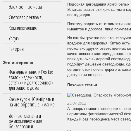
Подобная деградация ярких белых с
Электронные часы
Устанавливают эти кристаллы в ко
светодиодов.
Световая реклама
Поэтому радость от стоимости кита
Комплектующие
именитое и дорогое, либо покупаем
Услуги
Но как бы грустно все это не звуча
вредное для здоровья. Китаю есть ч
Галерея
несколько других ответственных к
качественного светодиода надо по
впихнуть очень дорогой светодиод 
Это интересно
подойдут дешевые светодиоды, сдел
сегодня стоит очень дорого и, каж
Фасадные панели Docke:
доступным по цене.
эталон надежности,
эстетики и долговечности
Похожие статьи
для вашего дома
Какие курсы 1С выбрать и
на что обратить внимание
23.07.2012
А теперь немного поговорим о неп
нормативы фотобиологической безо
Донные клапаны и
Каждый раз переоценка мест свето
ремкомплекты для
бензовозов и