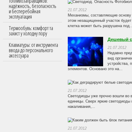
топливозаправщиков:
надёжность, безопасность
и бесперебойная
21.07.2012
эксплуатация
Механизмы, составляющие основу 
этом незащищенный участок будет 
клетка может быть разрушена под..
Термообувь: комфорт та
захист у холодну пору
Дешевый св
Клавиатуры: от инструмента
21.07.2012
ввода до персонального
Недавно пред
аксессуара
вид органиче
устройства, 
элементов. Основано это на...
21.07.2012
Светодиоды уже прочно вошли во в
единицы. Сверх яркие светодиоды 
накаливания,...
21.07.2012