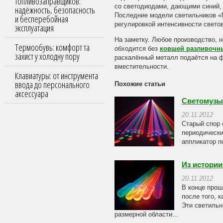
топливозаправщиков:
со светодиодами, дающими синий, 
надёжность, безопасность
Последние модели светильников «
и бесперебойная
регулировкой интенсивности светов
эксплуатация
На заметку. Любое производство, 
Термообувь: комфорт та
обходится без
ковшей разливочн
захист у холодну пору
раскалённый металл подаётся на ф
вместительности.
Клавиатуры: от инструмента
ввода до персонального
Похожие статьи
аксессуара
Светомузы
20.11.2012
Старый спор 
периодически
аппликатор п
Из истори
20.11.2012
В конце прош
после того, 
Эти светильн
размерной области...