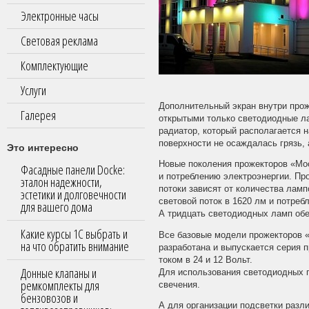
Электронные часы
Световая реклама
Комплектующие
Услуги
Дополнительный экран внутри прож
Галерея
открытыми только светодиодные л
радиатор, который располагается н
поверхности не осаждалась грязь,
Это интересно
Новые поколения прожекторов «Мо
Фасадные панели Docke:
и потреблению электроэнергии. Пр
эталон надежности,
потоки зависят от количества лам
эстетики и долговечности
световой поток в 1620 лм и потреб
для вашего дома
А тридцать светодиодных ламп обе
Какие курсы 1С выбрать и
Все базовые модели прожекторов «
на что обратить внимание
разработана и выпускается серия 
током в 24 и 12 Вольт.
Донные клапаны и
Для использования светодиодных 
ремкомплекты для
свечения.
бензовозов и
А для организации подсветки раз