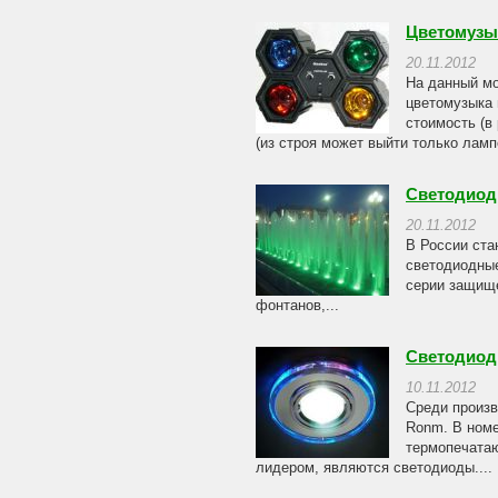
Цветомузы
20.11.2012
На данный мо
цветомузыка 
стоимость (в
(из строя может выйти только лампо
Светодиод
20.11.2012
В России ста
светодиодные
серии защище
фонтанов,...
Светодиод
10.11.2012
Среди произв
Ronm. В номе
термопечатаю
лидером, являются светодиоды....