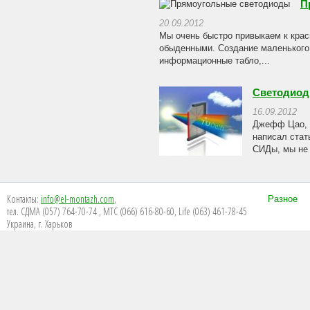
П
20.09.2012
Мы очень быстро привыкаем к крас
обыденными. Создание маленького
информационные табло,...
Светодиод
16.09.2012
Джефф Цао, 
написал стат
СИДы, мы не 
Контакты:
info@el-montazh.com
,
Разное
тел. СДМА (057) 764-70-74 , МТС (066) 616-80-60, Life (063) 461-78-45
Украина, г. Харьков