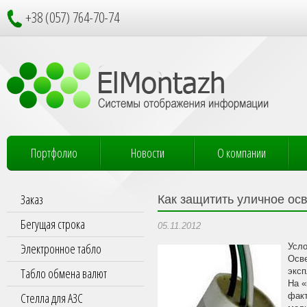
+38 (057) 764-70-74
Портфолио
Новости
О компании
Заказ
Как защитить уличное ос
Бегущая строка
05.11.2012
Электронное табло
Усло
Осве
Табло обмена валют
эксп
На «
Стелла для АЗС
факт