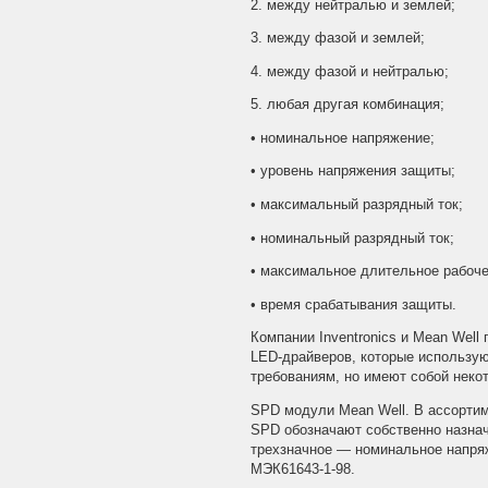
2. между нейтралью и землей;
3. между фазой и землей;
4. между фазой и нейтралью;
5. любая другая комбинация;
• номинальное напряжение;
• уровень напряжения защиты;
• максимальный разрядный ток;
• номинальный разрядный ток;
• максимальное длительное рабоче
• время срабатывания защиты.
Компании Inventronics и Mean Wel
LED-драйверов, которые использую
требованиям, но имеют собой неко
SPD модули Mean Well. В ассортим
SPD обозначают собственно назна
трехзначное — номинальное напряж
МЭК61643-1-98.