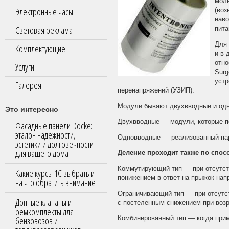
молн
Электронные часы
(воз
наво
Световая реклама
пита
Для 
Комплектующие
и в 
отно
Услуги
Surg
устр
Галерея
перенапряжений (УЗИП).
Модули бывают двухвводные и одн
Это интересно
Двухвводные — модули, которые п
Фасадные панели Docke:
эталон надежности,
Одновводные — реализованный па
эстетики и долговечности
для вашего дома
Деление проходит также по спо
Коммутирующий тип — при отсутств
Какие курсы 1С выбрать и
понижением в ответ на прыжок нап
на что обратить внимание
Ограничивающий тип — при отсутст
Донные клапаны и
с постеленным снижением при возр
ремкомплекты для
бензовозов и
Комбинированный тип — когда при