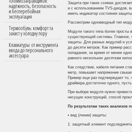
топливозаправщиков:
Защита при таких схемах достигае
надёжность, безопасность
и с использованием TVS-диодов, ва
и бесперебойная
иметь индикатор состояния защиты
эксплуатация
Рассмотрим одновводный тип моду
Термообувь: комфорт та
Модули такого типа более просты 
захист у холодну пору
существующей системы. Главное, ч
защиты. Для разных модулей и усл
Клавиатуры: от инструмента
до десяти метров. Как пример рас
ввода до персонального
попадания, за время от менее одно
аксессуара
равного нескольких десяткам кило
Как следствие, кабеля питания ст
метр, повышает напряжение свыше
Пример еще раз подтверждает то, 
драйвера достаточно одного, пусть
При выборе модуля нужно провести 
несущих конструкций, способ прок
По результатам таких анализов 
• вид (линии) защиты:
1. защитный элемент подсоединят