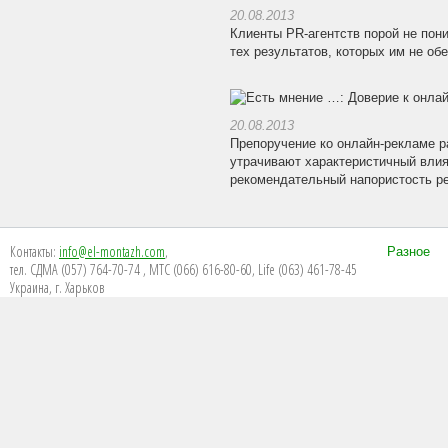
20.08.2013
Клиенты PR-агентств порой не пон
тех результатов, которых им не об
20.08.2013
Препоручение ко онлайн-рекламе ра
утрачивают характеристичный влия
рекомендательный напористость ре
Контакты:
info@el-montazh.com
,
Разное
тел. СДМА (057) 764-70-74 , МТС (066) 616-80-60, Life (063) 461-78-45
Украина, г. Харьков