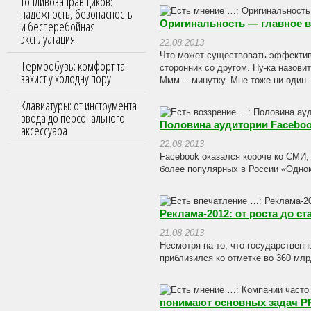
топливозаправщиков:
надёжность, безопасность
и бесперебойная
Оригинальность — главное в
эксплуатация
22.08.2013
Что может существовать эффектив
Термообувь: комфорт та
сторонник со другом. Ну-ка назови
захист у холодну пору
Ммм… минутку. Мне тоже ни один..
Клавиатуры: от инструмента
ввода до персонального
Половина аудитории Facebook
аксессуара
22.08.2013
Facebook оказался короче ко СМИ,
более популярных в России «Однок
Реклама-2012: от роста до с
21.08.2013
Несмотря на то, что государствен
приблизился ко отметке во 360 млр
понимают основных задач P