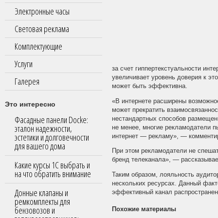
Электронные часы
Световая реклама
Комплектующие
Услуги
за счет гиппертекстуальности инт
увеличивает уровень доверия к эт
Галерея
может быть эффективна.
«В интернете расширены возможнос
Это интересно
может прекратить взаимосвязаннос
Фасадные панели Docke:
нестандартных способов размещени
эталон надежности,
не менее, многие рекламодатели п
эстетики и долговечности
интернет — рекламу», — комменти
для вашего дома
При этом рекламодатели не спешат
бренд телеканала», — рассказыва
Какие курсы 1С выбрать и
на что обратить внимание
Таким образом, лояльность аудито
нескольких ресурсах. Данный факт
Донные клапаны и
эффективный канал распространен
ремкомплекты для
бензовозов и
Похожие материалы