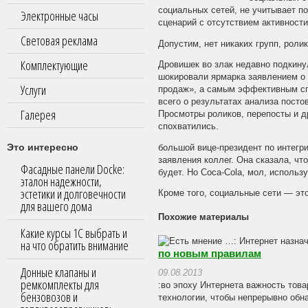
социальных сетей, не учитывает по
Электронные часы
сценарий с отсутствием активности
Световая реклама
Допустим, нет никаких групп, ролик
Комплектующие
Дровишек во злак недавно подкинул
шокировали ярмарка заявлением о ч
Услуги
продаж», а самым эффективным сп
всего о результатах анализа посто
Галерея
Просмотры роликов, перепосты и д
спохватились.
Это интересно
большой вице-президент по интег
заявления коллег. Она сказала, чт
Фасадные панели Docke:
будет. Но Coca-Cola, мол, использ
эталон надежности,
эстетики и долговечности
Кроме того, социальные сети — эт
для вашего дома
Похожие материалы
Какие курсы 1С выбрать и
на что обратить внимание
по новым правилам
Донные клапаны и
09.08.2013
ремкомплекты для
:во эпоху Интернета важность тов
бензовозов и
технологии, чтобы непрерывно обна