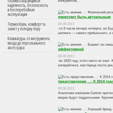
топливозаправщиков:
конкурентов,...
надёжность, безопасность
и бесперебойная
эксплуатация
перестает быть актуальным
Термообувь: комфорт та
09.08.2013
захист у холодну пору
:со 8 часов вечера четверга, во Б
шопинга — самого прибыльного, а от
Клавиатуры: от инструмента
ввода до персонального
аксессуара
эффективной
08.08.2013
:во 1920 году этого никто не знал.
копирайтинга, мастерица после рек
представление …: К 2014 го
08.08.2013
Аналитики компании Gartner прогно
медиа будут поддельными. Крупнейш