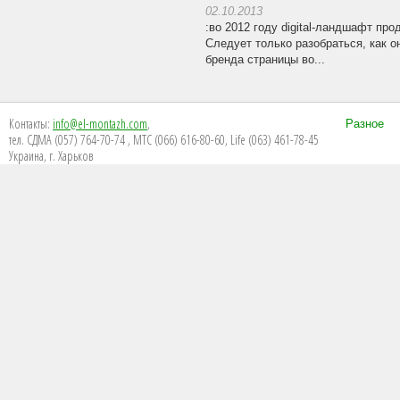
02.10.2013
:во 2012 году digital-ландшафт пр
Следует только разобраться, как о
бренда страницы во...
Контакты:
info@el-montazh.com
,
Разное
тел. СДМА (057) 764-70-74 , МТС (066) 616-80-60, Life (063) 461-78-45
Украина, г. Харьков