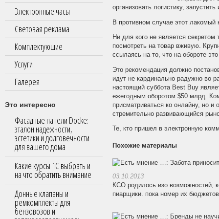
организовать логистику, запустить
Электронные часы
В противном случае этот лакомый к
Световая реклама
Ни для кого не является секретом
Комплектующие
посмотреть на товар вживую. Круп
ссылаясь на то, что на обороте это
Услуги
Это рекомендация должно постанов
идут не кардинально радужно во р
Галерея
настоящий суббота Best Buy являе
ежегодным оборотом $50 млрд. Ко
Это интересно
присматриваться ко онлайну, но и 
стремительно развивающийся рыно
Фасадные панели Docke:
эталон надежности,
Те, кто пришел в электронную ком
эстетики и долговечности
для вашего дома
Похожие материалы
Какие курсы 1С выбрать и
на что обратить внимание
03.10.2013
КСО родилось изо возможностей, к
Донные клапаны и
пиарщики. пока номер их бюджетов
ремкомплекты для
бензовозов и