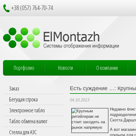
+38 (057) 764-70-74
Портфолио
Новости
О компании
Заказ
Есть суждение …: Крупны
Бегущая строка
04.10.2013
Электронное табло
Недавно блис
подразделение
Табло обмена валют
Скотта Даршл
А вот магази
Стелла для АЗС
открыли для 