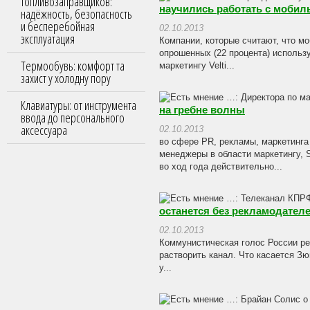
топливозаправщиков:
научились работать с моби
надёжность, безопасность
и бесперебойная
02.10.2013
эксплуатация
Компании, которые считают, что м
опрошенных (22 процента) использу
Термообувь: комфорт та
маркетингу Velti...
захист у холодну пору
Клавиатуры: от инструмента
на гребне волны
ввода до персонального
аксессуара
02.10.2013
во сфере PR, рекламы, маркетинга
менеджеры в области маркетингу, 
во ход года действительно...
останется без рекламодател
02.10.2013
Коммунистическая голос России р
растворить канал. Что касается Зю
у...