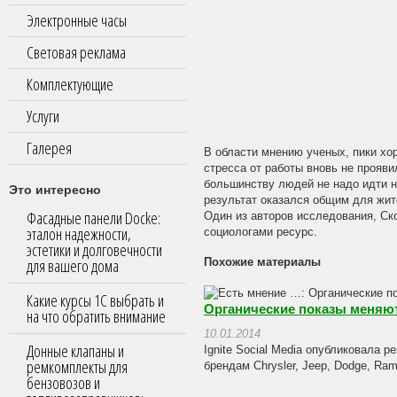
Электронные часы
Световая реклама
Комплектующие
Услуги
Галерея
В области мнению ученых, пики хо
стресса от работы вновь не прояви
большинству людей не надо идти н
Это интересно
результат оказался общим для жит
Фасадные панели Docke:
Один из авторов исследования, Ск
эталон надежности,
социологами ресурс.
эстетики и долговечности
для вашего дома
Похожие материалы
Какие курсы 1С выбрать и
Органические показы меняют
на что обратить внимание
10.01.2014
Донные клапаны и
Ignite Social Media опубликовала р
ремкомплекты для
брендам Chrysler, Jeep, Dodge, Ra
бензовозов и