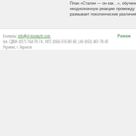
План «Сталин — он как…», обучен
неоднозначную реакцию промежду 
размывает поколенческие различия.
Контакты:
info@el-montazh.com
,
Разное
тел. СДМА (057) 764-70-74 , МТС (066) 616-80-60, Life (063) 461-78-45
Украина, г. Харьков