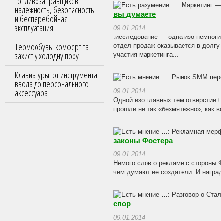
топливозаправщиков:
надёжность, безопасность
вы думаете
и бесперебойная
эксплуатация
09.01.2014
:исследование — одна изо немноги
Термообувь: комфорт та
отдел продаж оказывается в долгу
захист у холодну пору
участия маркетинга...
Клавиатуры: от инструмента
ввода до персонального
аксессуара
09.01.2014
Одной изо главных тем отверстие+
прошли не так «безмятежно», как в
законы Фостера
09.01.2014
Немого слов о рекламе с стороны
чем думают ее создатели. И награди
спор
09.01.2014