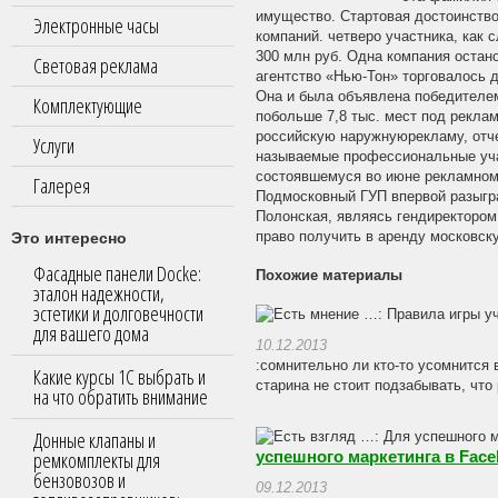
имущество. Стартовая достоинство
Электронные часы
компаний. четверо участника, как
300 млн руб. Одна компания остан
Световая реклама
агентство «Нью-Тон» торговалось д
Она и была объявлена победителем
Комплектующие
побольше 7,8 тыс. мест под рекла
российскую наружнуюрекламу, отчег
Услуги
называемые профессиональные учас
состоявшемуся во июне рекламном
Галерея
Подмосковный ГУП впервой разыгра
Полонская, являясь гендиректором
Это интересно
право получить в аренду московск
Фасадные панели Docke:
Похожие материалы
эталон надежности,
эстетики и долговечности
для вашего дома
10.12.2013
:сомнительно ли кто-то усомнится 
Какие курсы 1С выбрать и
старина не стоит подзабывать, что 
на что обратить внимание
Донные клапаны и
ремкомплекты для
успешного маркетинга в Face
бензовозов и
09.12.2013