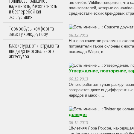
топливозаправщиков:
:во отчёте Wildfire говорится, чт
надёжность, безопасность
пользователей, которые со наибол
и бесперебойная
среднестатических брендовых стран
эксплуатация
Термообувь: комфорт та
захист у холодну пору
06.12.2013
Ныне во качестве рекламы шоколад
Клавиатуры: от инструмента
потребители также склонны к носта
ввода до персонального
шоколада Wispa, в...
аксессуара
Утверждение, повторение, з
06.12.2013
Отчего работает тупая раскручива
загораются даже индифферентные к
народов и масс»....
доведет
06.12.2013
18-летняя Лора Робсон, находящая
Twitter имеет несравнимо вящий бр