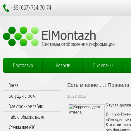
+38 (057) 764-70-74
Портфолио
Новости
О компании
Заказ
Есть мнение …: Правила
Бегущая строка
10.12.2013
Электронное табло
5 густя долж
В «Нью-Тоне» 
Табло обмена валют
«Империя К» 
Кто стоит за 
Стелла для АЗС
эта фамилия 