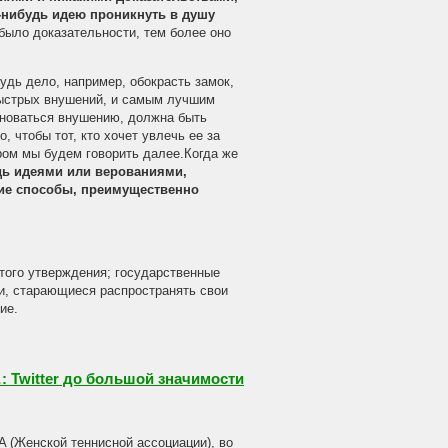
ю-нибудь идею проникнуть в душу
 было доказательности, тем более оно
будь дело, например, обокрасть замок,
быстрых внушений, и самым лучшим
иноваться внушению, должна быть
 чтобы тот, кто хочет увлечь ее за
ром мы будем говорить далее.Когда же
дь идеями или верованиями,
ие способы, преимущественно
того утверждения; государственные
и, старающиеся распространять свои
ие.
: Twitter до большой значимости
A (Женской теннисной ассоциации), во