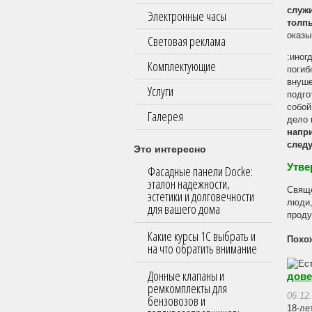
служи
Электронные часы
толп
оказы
Световая реклама
:иног
Комплектующие
погиб
внуше
Услуги
подго
собой
Галерея
дело 
напр
следу
Это интересно
Утве
Фасадные панели Docke:
эталон надежности,
Свяще
эстетики и долговечности
люди,
для вашего дома
проду
Какие курсы 1С выбрать и
Похо
на что обратить внимание
Донные клапаны и
дове
ремкомплекты для
06.12
бензовозов и
18-ле