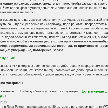
т одним из самых верных средств для того, чтобы заставить каку
ы
. Чем более кратко утверждение, чем более оно лишено какой бы то ни
вает влияние на толпу.
да бывает нужно на морг зазнобить толпу, вынудить ее сделать какой-ни
нуть, защищая скрепление или баррикаду, надо работать посредством 
нием является все-таки единоличный случай. Однако толпа, чтобы пов
товлена к этому раньше известными обстоятельствами, и главное — надо,
, обладал особенным качеством, известным под именем обаяния, о кото
идет о том,
чтобы заставить душу толпы проникнуться какими-нибу
имер, современными социальными теориями, то применяются друг
ющие: утверждение, повторение, зараза
.
рждение
нные книги и кодексы всех веков всегда действовали посредством прос
 призванные защищать какое-нибудь политическое дело, промышленник
кты с помощью объявлений, хорошо знают, какую силу имеет утвержден
жие материалы
Есть мнение …
дет
.2013
тняя Лора Робсон, находящаяся на 89-ом месте во мировом рейтинге WT