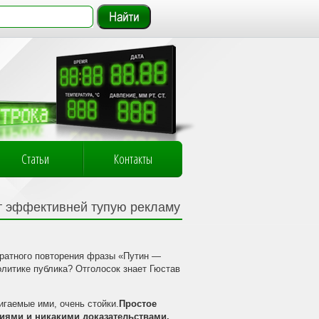
Статьи
Контакты
ет эффективней тупую рекламу
кратного повторения фразы «Путин —
литике публика? Отголосок знает Гюстав
игаемые ими, очень стойки.
Простое
иями и никакими доказательствами,