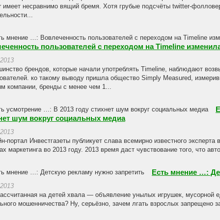
er имеет несравнимо вящий бремя. Хотя грубые подсчёты twitter-фоллов
ельности...
еченность пользователей с переходом на Timeline изменил
.2013
инство брендов, которые начали употреблять Timeline, наблюдают воз
ователей. ко такому выводу пришла общество Simply Measured, измерив
м компании, бренды с менее чем 1...
Е
нет шум вокруг социальных медиа
.2013
н-портал Инвестгазеты публикует слава всемирно известного эксперта 
ах маркетинга во 2013 году. 2013 время даст чувствование того, что авто
Есть мнение …: Де
.2013
ассчитанная на детей хвала — объявление унылых игрушек, мусорной е
ьного мошенничества? Ну, серьёзно, зачем лгать взрослых запрещено за