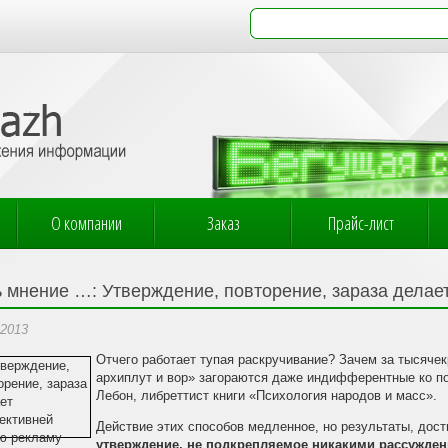
О компании
Заказ
Прайс-лист
ь мнение …: Утверждение, повторение, зараза дела
.2013
Отчего работает тупая раскручивание? Зачем за тысяче
архиплут и вор» загораются даже индифферентные ко по
Лебон, либреттист книги «Психология народов и масс».
Действие этих способов медленное, но результаты, дост
утверждение, не подкрепляемое никакими рассужден