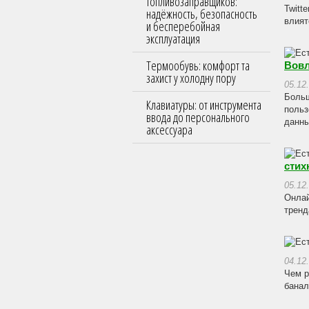
топливозаправщиков:
Twitt
надёжность, безопасность
влият
и бесперебойная
эксплуатация
Термообувь: комфорт та
Вовл
захист у холодну пору
05.12
Больш
Клавиатуры: от инструмента
польз
ввода до персонального
данны
аксессуара
стих
05.12
Онлай
тренд
04.12
Чем р
банал