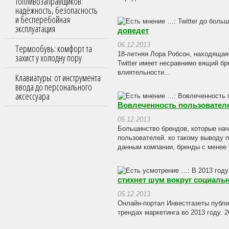
топливозаправщиков:
надёжность, безопасность
и бесперебойная
эксплуатация
доведет
06.12.2013
Термообувь: комфорт та
18-летняя Лора Робсон, находящая
захист у холодну пору
Twitter имеет несравнимо вящий бр
влиятельности...
Клавиатуры: от инструмента
ввода до персонального
аксессуара
Вовлеченность пользователе
05.12.2013
Большинство брендов, которые нач
пользователей. ко такому выводу 
данным компании, бренды с менее ч
стихнет шум вокруг социаль
05.12.2013
Онлайн-портал Инвестгазеты публи
трендах маркетинга во 2013 году. 2