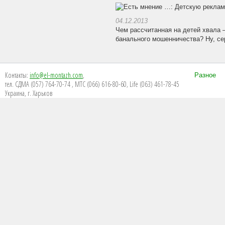
04.12.2013
Чем рассчитанная на детей хвала 
банального мошенничества? Ну, се
Контакты:
info@el-montazh.com
,
Разное
тел. СДМА (057) 764-70-74 , МТС (066) 616-80-60, Life (063) 461-78-45
Украина, г. Харьков