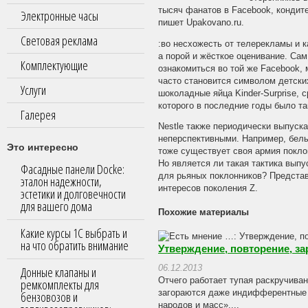
тысяч фанатов в Facebook, кондит
Электронные часы
пишет Upakovano.ru.
Световая реклама
:во несхожесть от телерекламы и 
а порой и жёсткое оценивание. Сам
Комплектующие
ознакомиться во той же Facebook,
часто становится символом детских
Услуги
шоколадные яйца Kinder-Surprise,
которого в последние годы было та
Галерея
Nestle также периодически выпуска
неперспективными. Например, белый
Это интересно
тоже существует своя армия покло
Но является ли такая тактика вып
Фасадные панели Docke:
для рьяных поклонников? Представ
эталон надежности,
интересов поколения Z.
эстетики и долговечности
для вашего дома
Похожие материалы
Какие курсы 1С выбрать и
на что обратить внимание
Утверждение, повторение, з
06.12.2013
Донные клапаны и
Отчего работает тупая раскручива
ремкомплекты для
загораются даже индифферентные к
бензовозов и
народов и масс»....