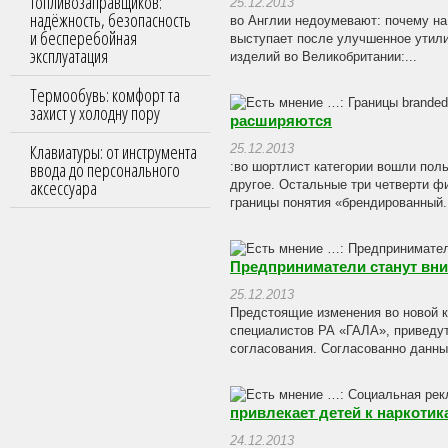
топливозаправщиков:
25.12.2013
надёжность, безопасность
во Англии недоумевают: почему на
и бесперебойная
выступает после улучшенное утили
эксплуатация
изделий во Великобритании:...
Термообувь: комфорт та
захист у холодну пору
расширяются
Клавиатуры: от инструмента
25.12.2013
ввода до персонального
:во шортлист категории вошли пол
аксессуара
другое. Остальные три четверти ф
границы понятия «брендированный.
Предприниматели станут вн
25.12.2013
Предстоящие изменения во новой к
специалистов РА «ГАЛА», приведут
согласования. Согласованно данным
привлекает детей к наркотик
24.12.2013