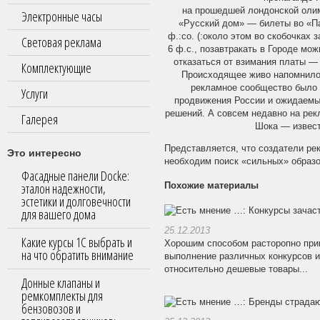
на прошедшей лондонской оли
Электронные часы
«Русский дом» — билеты во «Па
ф.:со. (:около этом во скобочках
Световая реклама
6 ф.с., позавтракать в Городе мож
отказаться от взимания платы —
Комплектующие
Происходящее живо напомнило 
рекламное сообщество было 
Услуги
продвижения России и ожидаемы
решений. А совсем недавно на рек
Галерея
Шока — извест
Представляется, что создатели ре
Это интересно
необходим поиск «сильных» образо
Фасадные панели Docke:
эталон надежности,
Похожие материалы
эстетики и долговечности
для вашего дома
25.12.2013
Какие курсы 1С выбрать и
Хорошим способом расторопно при
на что обратить внимание
выполнение различных конкурсов и 
относительно дешевые товары...
Донные клапаны и
ремкомплекты для
бензовозов и