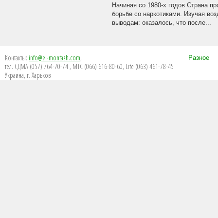
Начиная со 1980-х годов Страна п
борьбе со наркотиками. Изучая во
выводам: оказалось, что после...
Контакты:
info@el-montazh.com
,
Разное
тел. СДМА (057) 764-70-74 , МТС (066) 616-80-60, Life (063) 461-78-45
Украина, г. Харьков