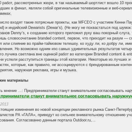
0 работ, рассмотренных жюри, в так называемый шортлист вошло 10 про
дших в финал, являли собой оригинальные телевизионные и веб-сериа
аммах.
число входят такие потрясные проекты, как MFCEO с участием Кенни Пауэр
nd) и индийский Dewarists (Dewar’s). (Не могу не похвастаться под шумок
ранов Denny’s, к созданию которого приложил руку ваш покорный слуга, 
шь словосочетание branded content, первое, что приходит на разум — 
л или слияние во прайм-таймовом телешоу. ко худу ли, ко добру ли, им
вления. Но возможно одним изо самых удивительных результатов четыр
го лучика светлана вне оценкой работ во категории Branded content & ent
ни успели расступиться границы этой категории. Некоторые из лучших
астях, которые, как правило, не ассоциируются с брендированным конте
риятия, наружная реклама, игры и музыка.
жие материалы
приниматели станут внимательнее согласовывать наружну
.2013
тоящие изменения во новой концепции рекламного рынка Санкт-Петербур
алистов РА «ГАЛА», приведут ко сильнее внимательному отношению уча
сования. Согласованно данным портала Outdoor.ru,...