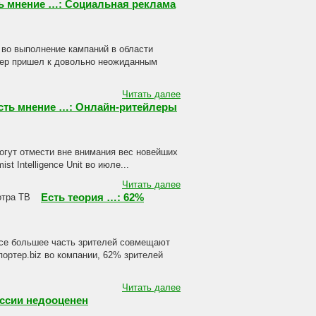
ь мнение …: Социальная реклама
во выполнение кампаний в области
гнер пришел к довольно неожиданным
Читать далее
сть мнение …: Онлайн-ритейлеры
могут отмести вне внимания вес новейших
t Intelligence Unit во июле...
Читать далее
Есть теория …: 62%
все большее часть зрителей совмещают
ортер.biz во компании, 62% зрителей
Читать далее
оссии недооценен