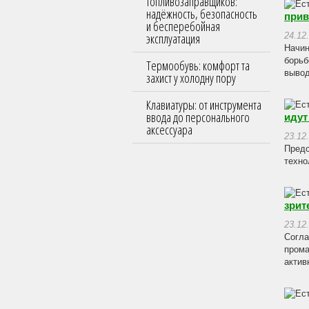
топливозаправщиков:
надёжность, безопасность
прив
и бесперебойная
эксплуатация
24.12
Начин
борьб
Термообувь: комфорт та
вывод
захист у холодну пору
Клавиатуры: от инструмента
ввода до персонального
идут
аксессуара
23.12
Предс
техно
зрит
23.12
Согла
прома
актив