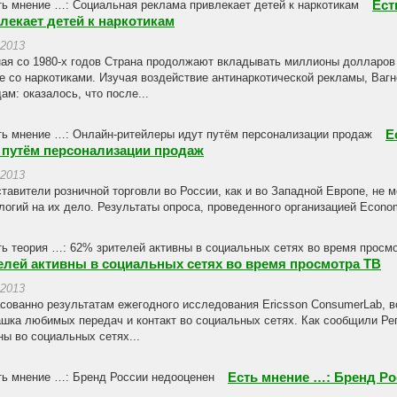
Ест
лекает детей к наркотикам
.2013
ая со 1980-х годов Страна продолжают вкладывать миллионы долларов 
е со наркотиками. Изучая воздействие антинаркотической рекламы, Ва
ам: оказалось, что после...
Е
 путём персонализации продаж
.2013
тавители розничной торговли во России, как и во Западной Европе, не 
логий на их дело. Результаты опроса, проведенного организацией Economis
елей активны в социальных сетях во время просмотра ТВ
.2013
сованно результатам ежегодного исследования Ericsson ConsumerLab, 
шка любимых передач и контакт во социальных сетях. Как сообщили Реп
ны во социальных сетях...
Есть мнение …: Бренд Р