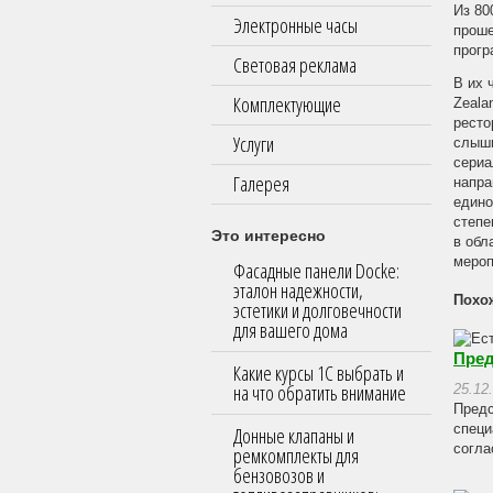
Из 80
Электронные часы
проше
прогр
Световая реклама
В их 
Комплектующие
Zeala
ресто
Услуги
слыши
сериа
Галерея
напра
едино
степе
Это интересно
в обл
мероп
Фасадные панели Docke:
эталон надежности,
Похо
эстетики и долговечности
для вашего дома
Пред
Какие курсы 1С выбрать и
на что обратить внимание
25.12
Предс
специ
Донные клапаны и
согла
ремкомплекты для
бензовозов и