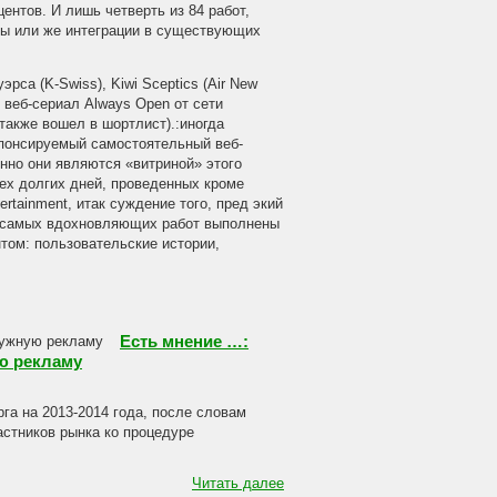
центов.
И лишь четверть из 84 работ,
лы или же интеграции в существующих
са (K-Swiss), Kiwi Sceptics (Air New
: веб-сериал Always Open от сети
также вошел в шортлист).:иногда
спонсируемый самостоятельный веб-
енно они являются «витриной» этого
ех долгих дней, проведенных кроме
ertainment, итак суждение того, пред экий
 и самых вдохновляющих работ выполнены
нтом: пользовательские истории,
Есть мнение …:
ю рекламу
га на 2013-2014 года, после словам
стников рынка ко процедуре
Читать далее