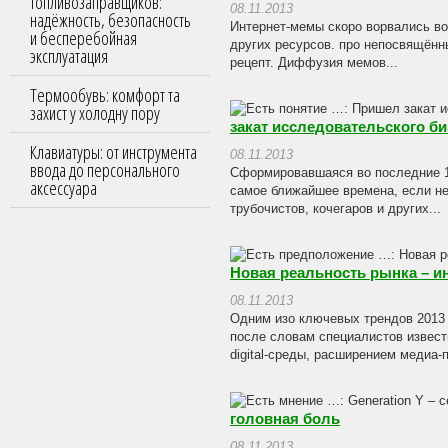
топливозаправщиков:
08.11.2013
надёжность, безопасность
Интернет-мемы скоро ворвались во
и бесперебойная
других ресурсов. про непосвящён
эксплуатация
рецепт. Диффузия мемов...
Термообувь: комфорт та
захист у холодну пору
закат исследовательского би
Клавиатуры: от инструмента
08.11.2013
ввода до персонального
Сформировавшаяся во последние 1
аксессуара
самое ближайшее времена, если не
трубочистов, кочегаров и других...
Новая реальность рынка – и
08.11.2013
Одним изо ключевых трендов 2013
после словам специалистов извест
digital-среды, расширением медиа-п
головная боль
08.11.2013