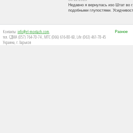
Недавно я вернулась изо Штат во г
подобными глупостями. Усидчивость
Контакты:
info@el-montazh.com
,
Разное
тел. СДМА (057) 764-70-74 , МТС (066) 616-80-60, Life (063) 461-78-45
Украина, г. Харьков