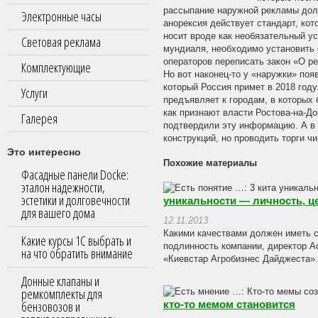
рассыпание наружной рекламы долж
Электронные часы
анорексия действует стандарт, ко
носит вроде как необязательный у
Световая реклама
мундиаля, необходимо установить 
операторов переписать закон «О р
Комплектующие
Но вот наконец-то у «наружки» по
который Россия примет в 2018 году
Услуги
предъявляет к городам, в которых
как признают власти Ростова-на-До
Галерея
подтвердили эту информацию. А в 
конструкций, но проводить торги ч
Это интересно
Похожие материалы
Фасадные панели Docke:
эталон надежности,
эстетики и долговечности
уникальности — личность, ц
для вашего дома
12.11.2013
Какими качествами должен иметь с
Какие курсы 1С выбрать и
подлинность компании, директор А
на что обратить внимание
«Киевстар Агробизнес Дайджеста»..
Донные клапаны и
ремкомплекты для
бензовозов и
кто-то мемом становится