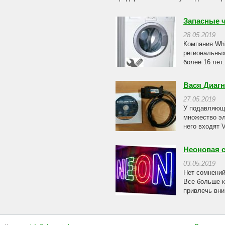
Запасные ч
28.05.2019
Компания Whi
региональных
более 16 лет
Вася Диагн
27.05.2019
У подавляюще
множество эл
него входят V
Неоновая 
03.05.2019
Нет сомнений
Все больше к
привлечь вни