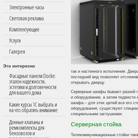
Электронные часы
Световая реклама
Комплектующие
Услуги
Галерея
Это интересно
так и настенного исполнения. Две
Фасадные панели Docke:
последний вид позволяет отслежив
эталон надежности,
открывать дверцу.
эстетики и долговечности
для вашего дома
Серверные шкафы бывают разной г
и оборудование, а затем подвести
Какие курсы 1С выбрать и
шкафа – для этих целей все его с
на что обратить внимание
оборудования, существуют специа
специальными заглушками.
Донные клапаны и
Серверная стойка
ремкомплекты для
бензовозов и
Телекоммуникационные стойки такж