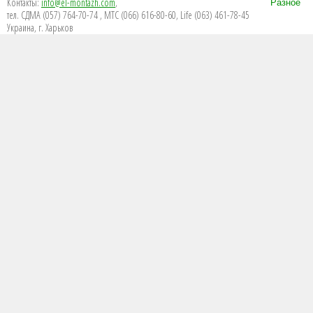
Контакты:
info@el-montazh.com
,
Разное
тел. СДМА (057) 764-70-74 , МТС (066) 616-80-60, Life (063) 461-78-45
Украина, г. Харьков