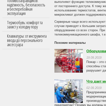
топливозаправщиков:
выполняют функцию телекоммуника
надёжность, безопасность
от постороннего доступа. К тому 
и бесперебойная
использованию термостатов, венти
эксплуатация
микроклимат должен поддерживать
Термообувь: комфорт та
Серверные чаще всего используют 
захист у холодну пору
случае приводят к большим затрат
оборудованию со всех сторон. При 
телекоммуникационного шкафа, т.е.
Клавиатуры: от инструмента
ввода до персонального
Похожие материалы
аксессуара
Оборудова
19.09.2019
Пожар – это 
способны ста
разрушает да
Что дает 
02.09.2019
Предпринимат
модернизаци
производстве
предприятии? Почему вы должны ре