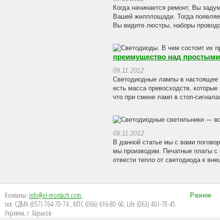
Когда начинается ремонт, Вы задум
Вашей жилплощади. Тогда появляет
Вы видите люстры, наборы проводо
преимущество над простым
09.11.2012
Светодиодные лампы в настоящее в
есть масса превосходств, которые
что при смене ламп в стоп-сигнала
09.11.2012
В данной статье мы с вами погово
мы производим. Печатные платы с
отвести тепло от светодиода к вн
Контакты:
info@el-montazh.com
,
Разное
тел. СДМА (057) 764-70-74 , МТС (066) 616-80-60, Life (063) 461-78-45
Украина, г. Харьков