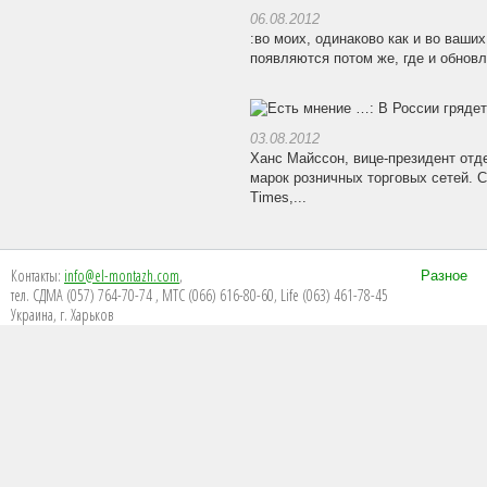
06.08.2012
:во моих, одинаково как и во ваши
появляются потом же, где и обновл
03.08.2012
Ханс Майссон, вице-президент отде
марок розничных торговых сетей. С
Times,...
Контакты:
info@el-montazh.com
,
Разное
тел. СДМА (057) 764-70-74 , МТС (066) 616-80-60, Life (063) 461-78-45
Украина, г. Харьков