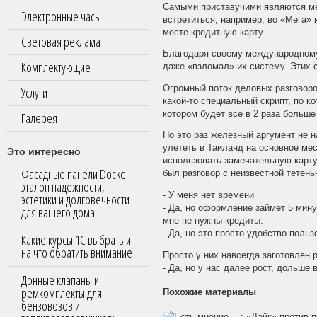
Самыми приставучими являются ме
Электронные часы
встретиться, например, во «Мега» 
месте кредитную карту.
Световая реклама
Благодаря своему международному 
Комплектующие
даже «взломал» их систему. Этих 
Огромный поток деловых разговоро
Услуги
какой-то специальный скрипт, по 
котором будет все в 2 раза больше
Галерея
Но это раз железный аргумент не н
улететь в Таиланд на основное мес
Это интересно
использовать замечательную карту
Фасадные панели Docke:
был разговор с неизвестной тетень
эталон надежности,
- У меня нет времени
эстетики и долговечности
- Да, но оформление займет 5 мину
для вашего дома
мне не нужны кредиты.
- Да, но это просто удобство поль
Какие курсы 1С выбрать и
на что обратить внимание
Просто у них навсегда заготовлен р
- Да, но у нас далее рост, дольше
Донные клапаны и
ремкомплекты для
Похожие материалы
бензовозов и