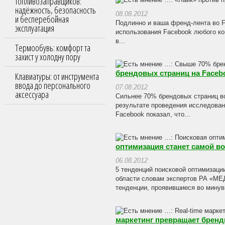
топливозаправщиков:
надёжность, безопасность
08.08.2012
и бесперебойная
Подлинно и ваша френд-лента во 
эксплуатация
использования Facebook любого кон
в...
Термообувь: комфорт та
захист у холодну пору
брендовых страниц на Faceb
Клавиатуры: от инструмента
ввода до персонального
07.08.2012
аксессуара
Сильнее 70% брендовых страниц во
результате проведения исследован
Facebook показал, что...
оптимизация станет самой в
06.08.2012
5 тенденций поисковой оптимизац
области словам экспертов РА «МЕ
тенденции, проявившиеся во минув
маркетинг превращает бренд