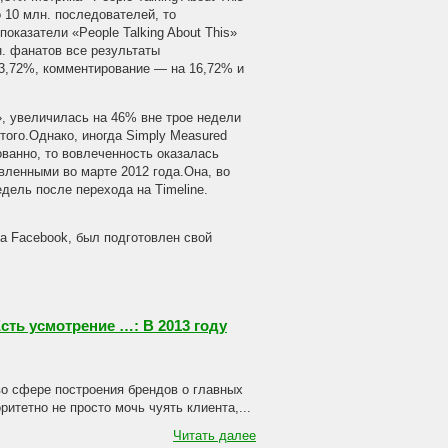
о 10 млн. последователей, то
показатели «People Talking About This»
н. фанатов все результаты
13,72%, комментирование — на 16,72% и
», увеличилась на 46% вне трое недели
этого.Однако, иногда Simply Measured
рованно, то вовлеченность оказалась
авленными во марте 2012 года.Она, во
дель после перехода на Timeline.
а Facebook, был подготовлен свой
сть усмотрение …: В 2013 году
во сфере построения брендов о главных
ритетно не просто мочь чуять клиента,...
Читать далее