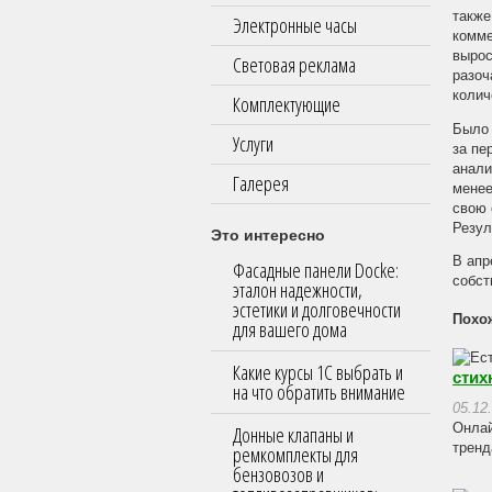
также
Электронные часы
комме
вырос
Световая реклама
разоч
колич
Комплектующие
Было 
Услуги
за пе
анали
Галерея
менее
свою 
Резул
Это интересно
В апр
Фасадные панели Docke:
собст
эталон надежности,
эстетики и долговечности
Похо
для вашего дома
Какие курсы 1С выбрать и
стих
на что обратить внимание
05.12
Онлай
Донные клапаны и
тренд
ремкомплекты для
бензовозов и