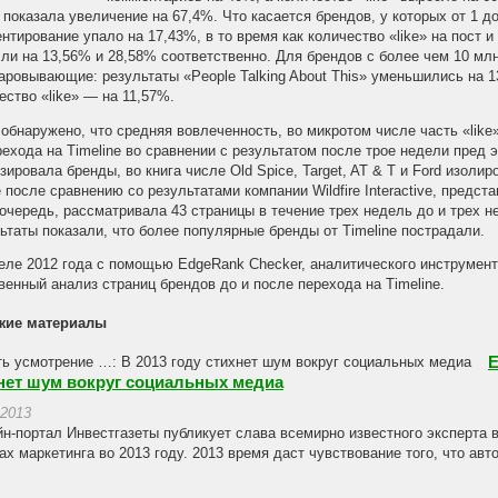
 показала увеличение на 67,4%. Что касается брендов, у которых от 1 д
нтирование упало на 17,43%, в то время как количество «like» на пост и 
ли на 13,56% и 28,58% соответственно. Для брендов с более чем 10 мл
аровывающие: результаты «People Talking About This» уменьшились на 
ество «like» — на 11,57%.
обнаружено, что средняя вовлеченность, во микротом числе часть «like
рехода на Timeline во сравнении c результатом после трое недели пред 
зировала бренды, во книга числе Old Spice, Target, AT & T и Ford изоли
 после сравнению со результатами компании Wildfire Interactive, предст
очередь, рассматривала 43 страницы в течение трех недель до и трех не
ьтаты показали, что более популярные бренды от Timeline пострадали.
еле 2012 года с помощью EdgeRank Checker, аналитического инструмент
венный анализ страниц брендов до и после перехода на Timeline.
жие материалы
Е
нет шум вокруг социальных медиа
.2013
н-портал Инвестгазеты публикует слава всемирно известного эксперта 
ах маркетинга во 2013 году. 2013 время даст чувствование того, что авто