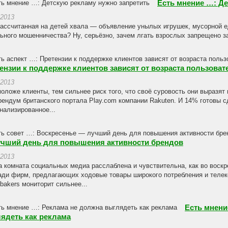
Есть мнение …: Де
.2013
ассчитанная на детей хвала — объявление унылых игрушек, мусорной е
ьного мошенничества? Ну, серьёзно, зачем лгать взрослых запрещено за
ензии к поддержке клиентов зависят от возраста пользоват
.2013
оложе клиенты, тем сильнее риск того, что своё суровость они выразят
ендум британского портала Play.com компании Rakuten. И 14% готовы с
нализированное...
чший день для повышения активности брендов
.2013
а комната социальных медиа расслаблена и чувствительна, как во воскр
ади фирм, предлагающих ходовые товары широкого потребления и теле
lbakers мониторит сильнее...
Есть мнени
ядеть как реклама