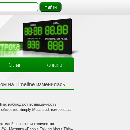
Статьи
Контакты
ом на Timeline изменилась
line, наблюдают возвышенность
 общество Simply Measured, измерившая
вателей нарастили количество
0,3%.
Метрика «People Talking About This»