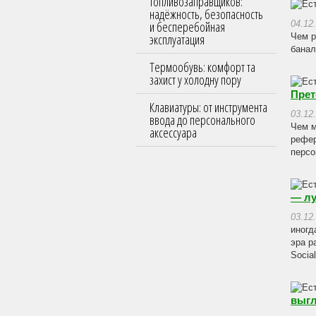
топливозаправщиков:
надёжность, безопасность
и бесперебойная
04.12
эксплуатация
Чем р
банал
Термообувь: комфорт та
захист у холодну пору
Прет
Клавиатуры: от инструмента
03.12
ввода до персонального
Чем м
аксессуара
рефер
персо
— лу
03.12
иногд
эра р
Socia
выгл