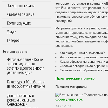
которые поступают в компанию!
Электронные часы
что Вы не знаете, что работает, а
создать специальный адрес электр
Световая реклама
приходить специально обученному 
обращений.
Комплектующие
Мы разговорились и я узнала, что 
Услуги
меня заинтересовало, ни корабельщ
внимания тому, кто заходил во это
Галерея
несколько учебных заведений и оф
ресторанов.
Это интересно
Кто входит к нам в компанию?
Что за интерес проявляют клиен
Фасадные панели Docke:
Каким образом мы заполучили д
эталон надежности,
Сколько сегодня было обращен
эстетики и долговечности
Сколько из них обратились в р
для вашего дома
Практический пример
Какие курсы 1С выбрать и
на что обратить внимание
Похожие материалы
Донные клапаны и
ремкомплекты для
формулировок
бензовозов и
13.11.2013