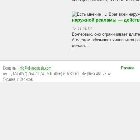
обобщенный охват, в области расче
наружной рекламы — действ
12.11.2013
Во-первых, оно ограничивает длит
А следом обязывает чиновников раз
делает...
Контакты:
info@el-montazh.com
,
Разное
тел. СДМА (057) 764-70-74 , МТС (066) 616-80-60, Life (063) 461-78-45
Украина, г. Харьков