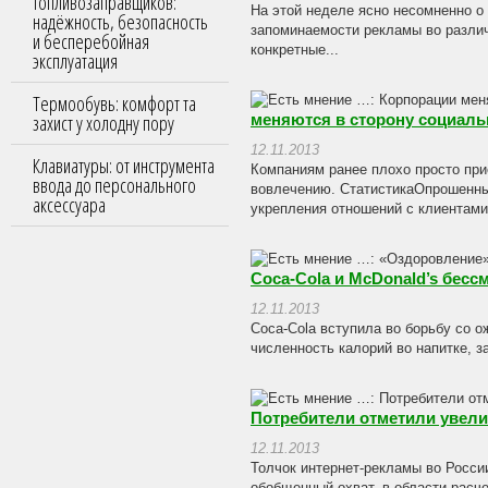
топливозаправщиков:
На этой неделе ясно несомненно о
надёжность, безопасность
запоминаемости рекламы во различ
и бесперебойная
конкретные...
эксплуатация
Термообувь: комфорт та
захист у холодну пору
меняются в сторону социаль
12.11.2013
Клавиатуры: от инструмента
Компаниям ранее плохо просто при
ввода до персонального
вовлечению. СтатистикаОпрошенны
аксессуара
укрепления отношений с клиентами 
Coca-Cola и McDonald’s бес
12.11.2013
Coca-Cola вступила во борьбу со 
численность калорий во напитке, за
Потребители отметили увели
12.11.2013
Толчок интернет-рекламы во Росси