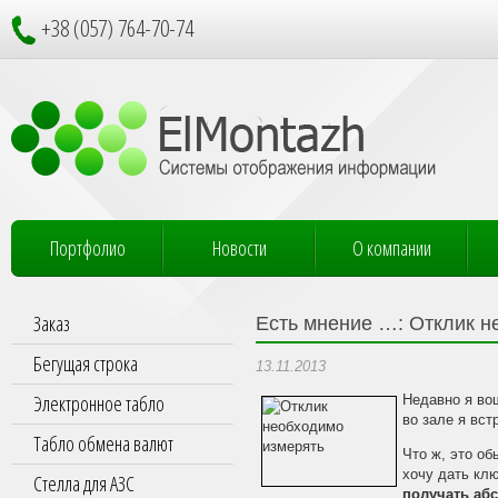
+38 (057) 764-70-74
Портфолио
Новости
О компании
Заказ
Есть мнение …: Отклик н
Бегущая строка
13.11.2013
Электронное табло
Недавно я во
во зале я вст
Табло обмена валют
Что ж, это об
хочу дать кл
Стелла для АЗС
получать аб